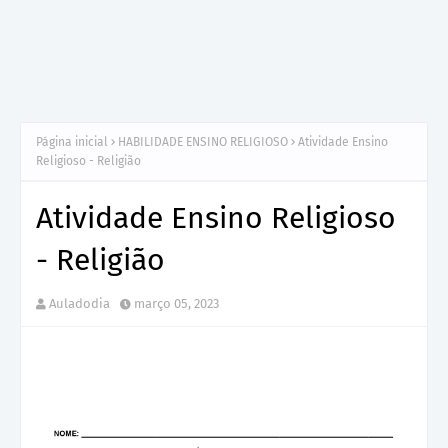
Página inicial
HABILIDADE ENSINO RELIGIOSO
Atividade Ensino
Religioso - Religião
Atividade Ensino Religioso
- Religião
Auladodia
março 05, 2023