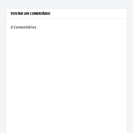
POSTAR UM COMENTÁRIO
0 Comentários