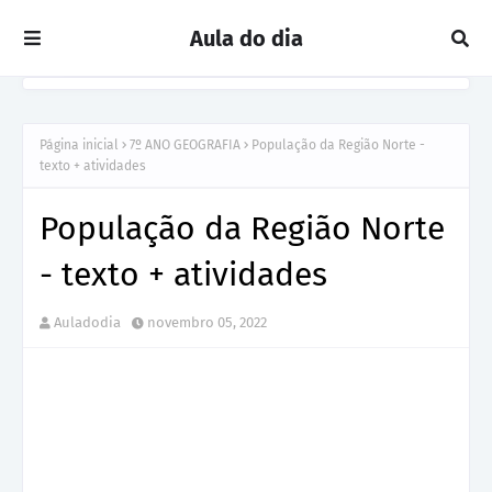
Aula do dia
Página inicial
7º ANO GEOGRAFIA
População da Região Norte -
texto + atividades
População da Região Norte
- texto + atividades
Auladodia
novembro 05, 2022