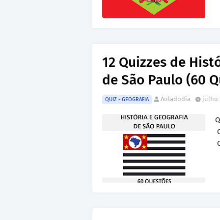
12 Quizzes de Hist
de São Paulo (60 Q
Auladodia
julho 
QUIZ - GEOGRAFIA
Q
Q
Q