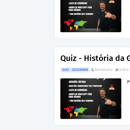
Quiz - História da 
Auladodia
julho 
QUIZ - GEOGRAFIA
P