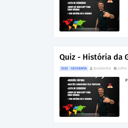
Quiz - História da 
Auladodia
julho 
QUIZ - GEOGRAFIA
P