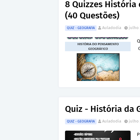
8 Quizzes História
(40 Questões)
Auladodia
julho 
QUIZ - GEOGRAFIA
Q
Q
Quiz - História da 
Auladodia
julho 
QUIZ - GEOGRAFIA
P